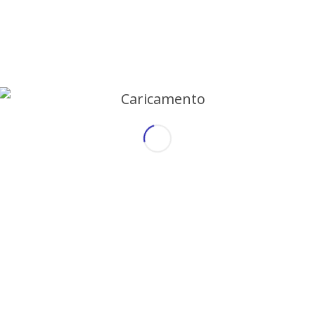
e prime armi e a chi vuole dare un’ordine alla
ngua. Non sarà adatto invece a chi vuole un
n ambiente di apprendimento più naturale.
tudenti) direttamente allo scopo finale
re la lingua in contesti e scenari realistici di
una camera d’albergo in Inglese, rispondere a u
lezione è improntata sulla conversazione, con
nee guida intorno all’argomento della lezione.
rare il tuo Inglese parlato, aumentare il tuo