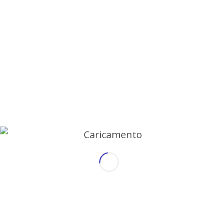
vincente!
Il Paese ha reagito benissimo alla
Pandemia, tanto da essere classificato ai
primi posti nella lista di quelli che
meglio hanno resistito.
Malta è assolutamente sicura e dotata
di strutture ospedaliere all’avanguardia.
La Gateway School è in grado di
garantire il giusto e necessario
distanziamento sociale grazie ad
ambienti ampi ed a innumerevoli zone
all’aperto.