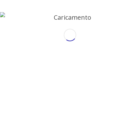
BUSINESS ENGLISH
BUONI PROPOSITI PER
IMPARARE L’INGLESE NEL
2022
30 Dicembre 2021