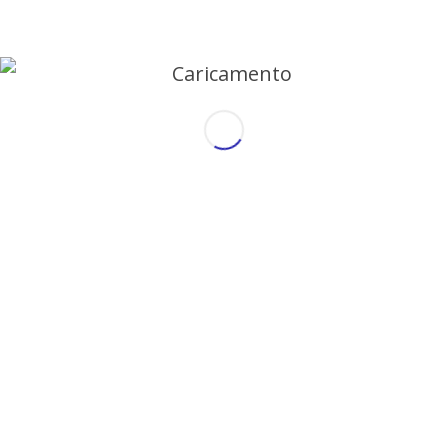
EDUCAZIONE
,
INSEGNARE L'INGLESE
LA GRAMMATICA
INGLESE PER MAESTRE
DELLA SCUOLA
PRIMARIA
15 Marzo 2021