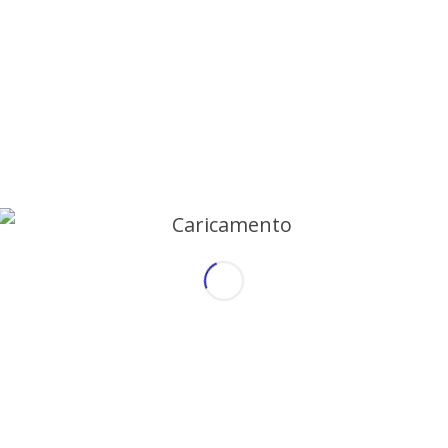
mozioni.
ggiungere insieme a noi: la traduzione 
se, la traduzione da Italiano a Francese,
 e la traduzione da Italiano a Spagnolo.
a ditta erano rapidità, disponibilità a ge
ess” e quindi con materiali aggiornati 
l testo a spazi ben definiti e chiaramente
 qualsiasi provenienza fosse, potesse sent